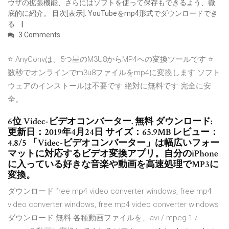
ウザの拡張機能、さらにはソフトを使って保存もできるよう、徹
底的に紹介。 目次[表示]. YouTubeをmp4形式でダウンロードでき
る
3 Comments
⭐ AnyConvは、5つ星のM3U8からMP4への変換ツールです ⭐
数秒でオンラインでm3u8ファイルをmp4に変換します ソフト
ウェアのインストールは不要です 絶対に無料です 完全に安
全。
6位 Videc-ビデオコンバーター. 無料 ダウンロード:
更新日：2019年4月24日 サイズ：65.9MB レビュー：
4.8/5 「Videc-ビデオコンバーター」は幅広いフォー
マットに対応するビデオ変換アプリ。自分のiPhone
に入っている好きな音楽や動画を高速処理でMP3に
変換。
ダウンロード free mp4 video converter windows, free mp4
video converter windows, free mp4 video converter windows
ダウンロード 無料 各種動画ファイルを、avi / mpeg-1 /