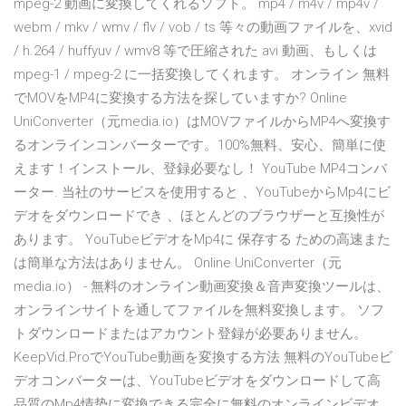
mpeg-2 動画に変換してくれるソフト。 mp4 / m4v / mp4v /
webm / mkv / wmv / flv / vob / ts 等々の動画ファイルを、xvid
/ h.264 / huffyuv / wmv8 等で圧縮された avi 動画、もしくは
mpeg-1 / mpeg-2 に一括変換してくれます。 オンライン 無料
でMOVをMP4に変換する方法を探していますか? Online
UniConverter（元media.io）はMOVファイルからMP4へ変換す
るオンラインコンバーターです。100%無料、安心、簡単に使
えます！インストール、登録必要なし！ YouTube MP4コンバ
ーター. 当社のサービスを使用すると 、YouTubeからMp4にビ
デオをダウンロードでき 、ほとんどのブラウザーと互換性が
あります。 YouTubeビデオをMp4に 保存する ための高速また
は簡単な方法はありません。 Online UniConverter（元
media.io） - 無料のオンライン動画変換＆音声変換ツールは、
オンラインサイトを通してファイルを無料変換します。 ソフ
トダウンロードまたはアカウント登録が必要ありません。
KeepVid.ProでYouTube動画を変換する方法 無料のYouTubeビ
デオコンバーターは、YouTubeビデオをダウンロードして高
品質のMp4情势に変換できる完全に無料のオンラインビデオ